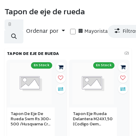
Tapon de eje de rueda
Ordenar por
🏢 Mayorista
Filtro
(2)
TAPON DE EJE DE RUEDA
En Stock
En Stock
Tapon De Eje De
Tapon Eje Rueda
Rueda Swm Rs 300-
Delantera M24X1,50
500 /Husqvarna Cr-
(Codigo Oem
Wr Te 350-450-510
54809082000)
08-13
Husaberg Fe- Fc