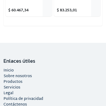
09-13/ Ktm Exc-Sx F
08-15/ Husqvarna
$
60.467,34
$
83.253,01
Fe_Fc 14-15
Enlaces útiles
Inicio
Sobre nosotros
Productos
Servicios
Legal
Política de privacidad
Contáctenos