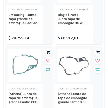
COD: BM-47230025000
COD: BM-11117707906
BM Racing - Junta
Biagioli Parts -
tapa grande de
Junta tapa de
embrague GasGas
embrague BMW F
MC 85 2021-2025,
650GS 2009-2016,
Husqvarna TC 85
F 700GS 2011-2018,
2018-2025, KTM 85
F 800GS 2008-
$
70.799,14
$
68.912,01
SX 2018-2025
2018, F 800GS
Adventure 2012-
2018
COD: S410485008131
COD: S410485008126
[Athena] Junta de
[Athena] Junta de
tapa de embrague
tapa de embrague
grande Fantic XEF
grande Fantic XEF
250 21-25, XEF 310
450 22-25, XEF 450