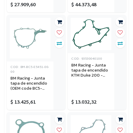
2000-2024
$
27.909,60
$
44.373,48
COD: 93530040100
BM Racing - Junta
COD: BM-BC5-E5451-00-
tapa de encendido
00
KTM Duke 200 -
BM Racing - Junta
Husqvarna
tapa de encendido
Svartpilen 200
(OEM code BC5-
E5451-00-00)
Yamaha XTZ 250 -
$
13.425,61
$
13.032,32
YBR 250