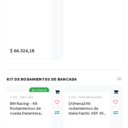
310 23-25, XXF 250
22-26, Yamaha WR
250F 20-26, YZ
250F 19-26, YZ
250FX 20-26
$
66.324,18
(2)
KIT DE RODAMIENTOS DE BANCADA
En Stock
COD: WB-1482
COD: P400485444002
BM Racing - Kit
[Athena] Kit
Rodamientos de
rodamientos de
rueda Delantera
biela Fantic XEF 450
Kawasaki KX 250F
22-25, XEF 450
21-25, KX 250X 21-
Rally 23-25, Yamaha
25, KX 450F 19-25,
WR 450F 21-23