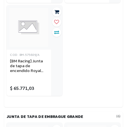
COD: BM-575609/A
[BM Racing] Junta
de tapa de
encendido Royal
Enfield Continental
GT 650 18-26,
Interceptor 650 18-
$
65.771,03
26 (OEM code
575609/A)
(6)
JUNTA DE TAPA DE EMBRAGUE GRANDE