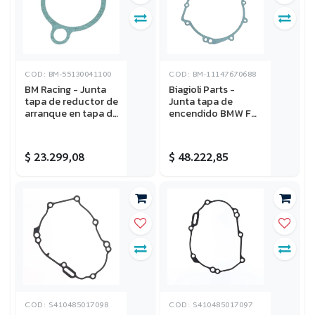
COD: BM-55130041100
COD: BM-11147670688
BM Racing - Junta
Biagioli Parts -
tapa de reductor de
Junta tapa de
arranque en tapa de
encendido BMW F
encendido (OEM
650GS 2009-2016,
code 55130041100)
F 700GS 2011-2018,
KTM 250-300 EXC-
F 800GS 2008-
$
23.299,08
$
48.222,85
XC 2004-2016
2018, F 800GS
Adventure 2012-
2018
COD: S410485017098
COD: S410485017097