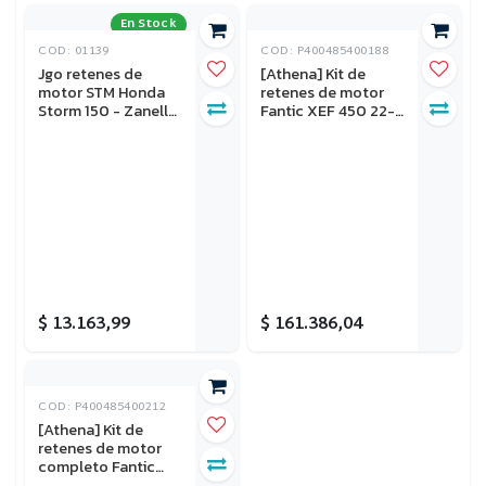
En Stock
COD: 01139
COD: P400485400188
Jgo retenes de
[Athena] Kit de
motor STM Honda
retenes de motor
Storm 150 - Zanella
Fantic XEF 450 22-
RX 150
25, XEF 450 Rally
23-25, Yamaha WR
450F 21-23
$
13.163,99
$
161.386,04
COD: P400485400212
[Athena] Kit de
retenes de motor
completo Fantic
XEF 250 21-25, XEF