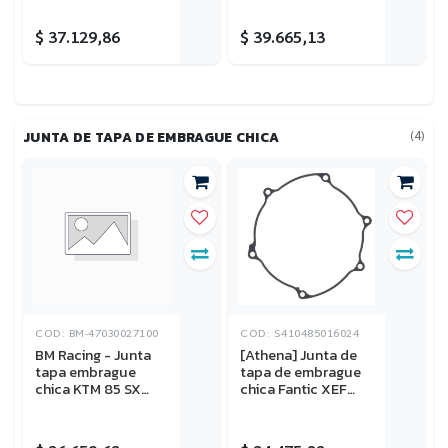
23-25, XXF 250 22-
Rally 23-25, Yamaha
26, Yamaha WR
WR 450F 21-23
$
37.129,86
$
39.665,13
250F 20-26, YZ
250F 19-26, YZ
250FX 20-26
(4)
JUNTA DE TAPA DE EMBRAGUE CHICA
COD: BM-47030027100
COD: S410485016024
BM Racing - Junta
[Athena] Junta de
tapa embrague
tapa de embrague
chica KTM 85 SX
chica Fantic XEF
2006-2017
250 21-25, XEF 310
23-25, XXF 250 22-
26, Yamaha WR