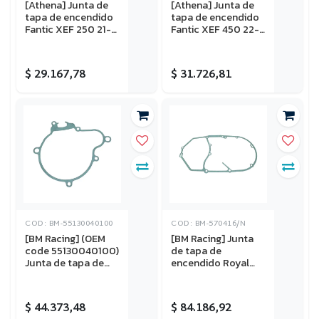
[Athena] Junta de
[Athena] Junta de
tapa de encendido
tapa de encendido
Fantic XEF 250 21-
Fantic XEF 450 22-
25, XEF 310 23-25,
25, XEF 450 Rally
XXF 250 22-26,
23-25, Yamaha WR
Yamaha WR 250F
450F 21-23
$
29.167,78
$
31.726,81
20-26, YZ 250F 19-
26, YZ 250FX 20-26
COD: BM-55130040100
COD: BM-570416/N
[BM Racing] (OEM
[BM Racing] Junta
code 55130040100)
de tapa de
Junta de tapa de
encendido Royal
encendido KTM
Enfield Classic 500
250-300 EXC 08-
09-19
14, Husqvarna TE
$
44.373,48
$
84.186,92
250-300 15-16