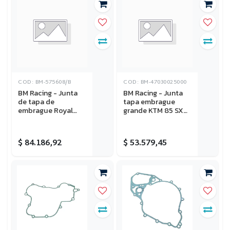
COD: BM-575608/B
COD: BM-47030025000
BM Racing - Junta
BM Racing - Junta
de tapa de
tapa embrague
embrague Royal
grande KTM 85 SX
Enfield Continental
2003-2017
GT 650 18-26,
Interceptor 650 18-
$
84.186,92
$
53.579,45
26 (OEM code
575608/B)