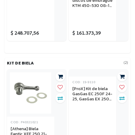
discos de embrague
KTM 450-530 08-11
(9 discos)
$
248.707,56
$
161.373,39
(2)
KIT DE BIELA
COD: 19-9110
[ProX] Kit de biela
COD: P40321021
GasGas EC 250F 24-
[Athena] Biela
25, GasGas EX 250F
Fantic XEF 250 21-