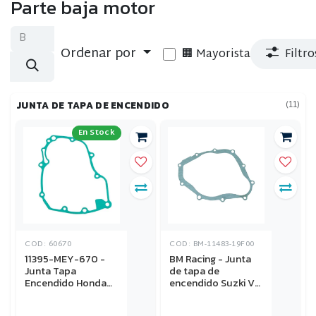
Parte baja motor
Ordenar por
🏢 Mayorista
Filtro
(11)
JUNTA DE TAPA DE ENCENDIDO
En Stock
COD: 60670
COD: BM-11483-19F00
11395-MEY-670 -
BM Racing - Junta
Junta Tapa
de tapa de
Encendido Honda
encendido Suzki V-
CRF 450X 05-12
Strom 650 2003-
[Original]
2024, SV 650