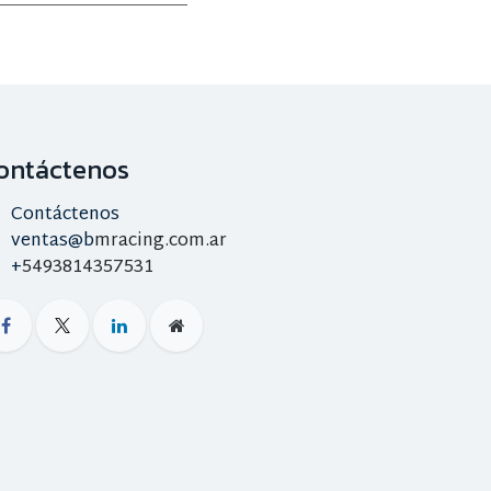
ontáctenos
Contáctenos
ventas@b
mracing.com.ar
+
5493814357531