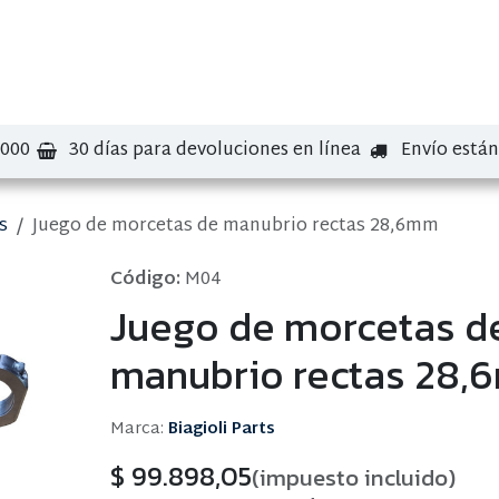
bre nosotros
Contáctenos
Marcas
.000
30 días para devoluciones en línea
Envío está
s
Juego de morcetas de manubrio rectas 28,6mm
Código:
M04
Juego de morcetas d
manubrio rectas 28
Marca:
Biagioli Parts
$
99.898,05
(impuesto incluido)