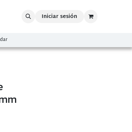
Iniciar sesión
ndar
e
,6mm