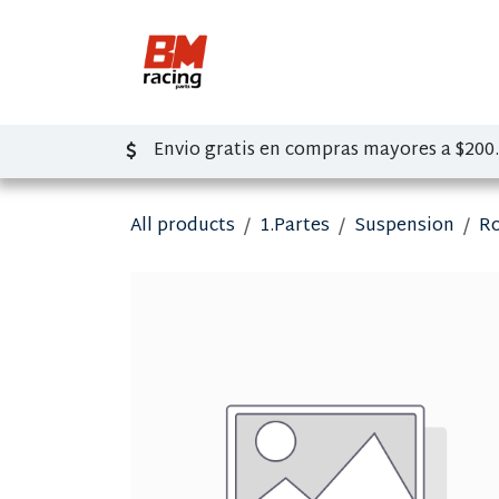
Ir al contenido
Inicio
Tienda
So
Envio gratis en compras mayores a $200
All products
1.Partes
Suspension
Ro