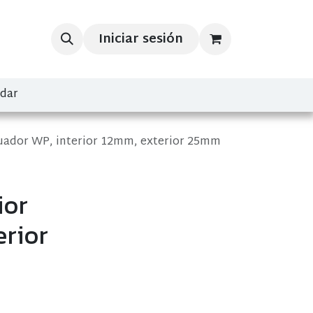
Iniciar sesión
ndar
uador WP, interior 12mm, exterior 25mm
ior
erior