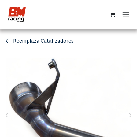
Ir al contenido
Reemplaza Catalizadores