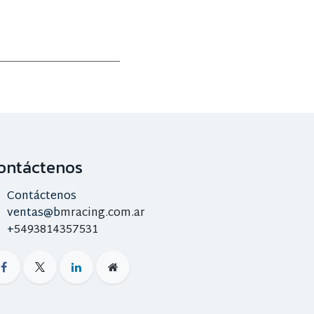
ontáctenos
Contáctenos
ventas@b
mracing.com.ar
+
5493814357531