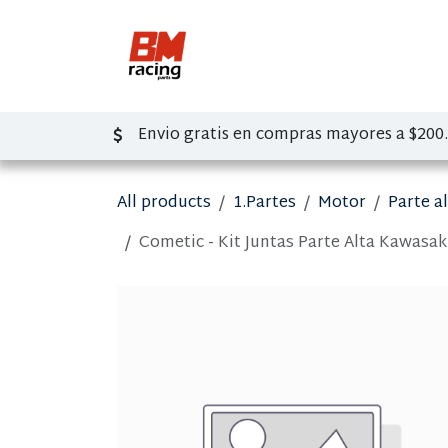
Ir al contenido
Inicio
Tienda
So
Envio gratis en compras mayores a $200
All products
1.Partes
Motor
Parte a
Cometic - Kit Juntas Parte Alta Kawasak