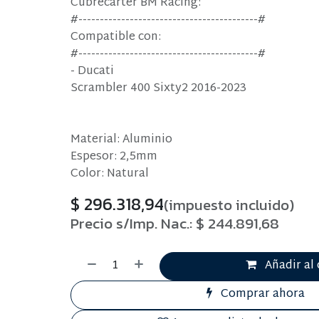
Cubrecarter BM Racing:
#------------------------------------------#
Compatible con:
#------------------------------------------#
- Ducati
Scrambler 400 Sixty2 2016-2023
Material: Aluminio
Espesor: 2,5mm
Color: Natural
$
296.318,94
(impuesto incluido)
Precio s/Imp. Nac.:
$
244.891,68
Añadir al 
Comprar ahora