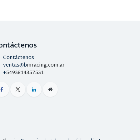
ontáctenos
Contáctenos
ventas@b
mracing.com.ar
+
5493814357531