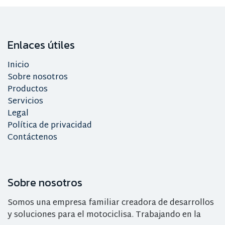
2005
125 SXS
2008, 2007, 2006, 2005
144 SX
2008, 2007
Enlaces útiles
150 SX
2013, 2012, 2011, 2010,
2009
Inicio
Sobre nosotros
150 XC
2013, 2012, 2011, 2010
Productos
200 EXC
2005
Servicios
Legal
Política de privacidad
Contáctenos
Sobre nosotros
Somos una empresa familiar creadora de desarrollos
y soluciones para el motociclisa. Trabajando en la